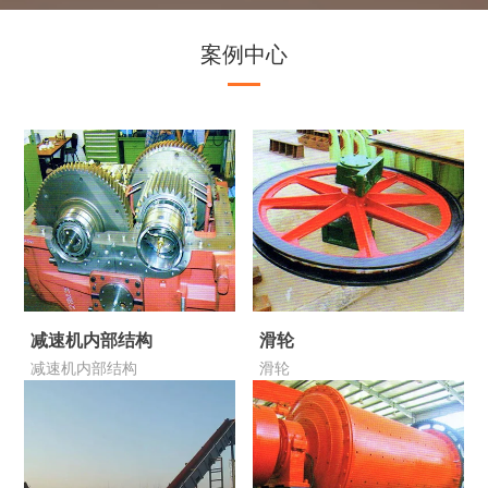
案例中心
减速机内部结构
滑轮
减速机内部结构
滑轮