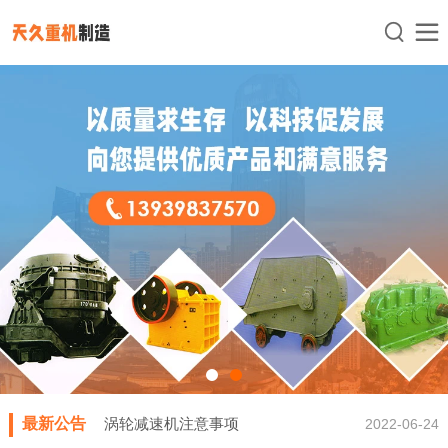


最新公告
涡轮减速机注意事项
2022-06-24