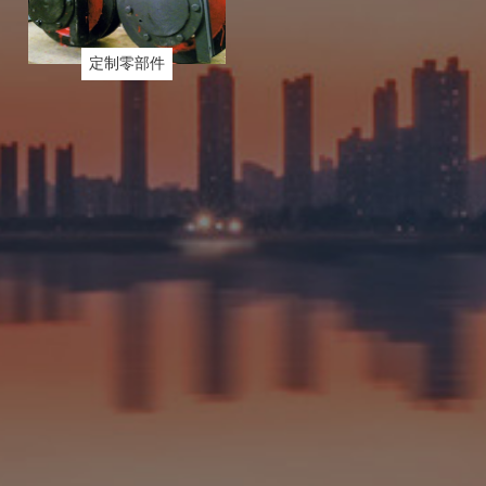
定制零部件