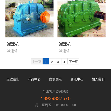
减速机
减速机
减速机
减速机
1
上一页
2
3
4
下一页
走进我们
产品中心
案例展示
资讯中心
加入我们
全国客户咨询热线
13939837570
周一至周五：08：30-18：00